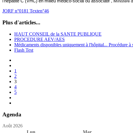
l'hépatite C (VHC) en milieu médico-social ou associatif", M
inistère 
JORF n°0181 Texten°46
Plus d'articles...
HAUT CONSEIL de la SANTE PUBLIQUE
PROCEDURE AEV/AES
Médicaments disponibles uniquement à l'hôpital... Procédure à s
Flash Test
1
2
3
4
5
Agenda
Août 2026
Lun
Mar