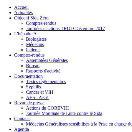
précédente
précédent
suivante
suivant
Accueil
Actualités
Objectif Sida Zéro
Comptes-rendus
Journées d'actions TROD Décembre 2017
L'hépatite A
Biologistes
Médecins
Patients
Comptes-rendus
Assemblées Générales
Bureau
Rapports d'activité
Documentation
Textes règlementaires
Syphilis
Cancer et VIH
AES - AEV
Revue de presse
Actions du COREVIH
Journée Mondiale de Lutte contre le Sida
Contacts
Médecins Généralistes sensibilisés à la Prise en charge 
Agenda