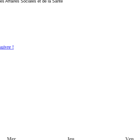
des Affaires Sociales et de la Santé
uivre !
Mer
Jeu
Ven