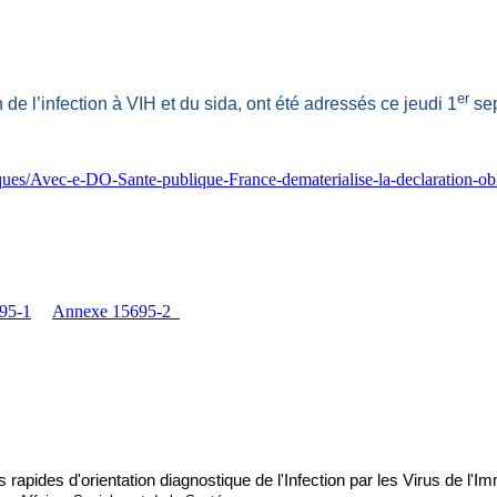
er
e l’infection à VIH et du sida, ont été adressés ce jeudi 1
sep
ues/Avec-e-DO-Sante-publique-France-dematerialise-la-declaration-ob
95-1
Annexe 15695-2
s rapides d'orientation diagnostique de l'Infection par les Virus de l'I