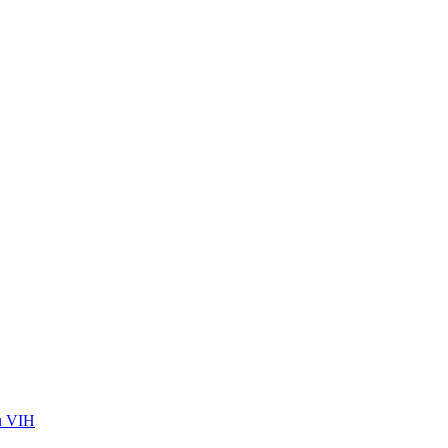
du VIH