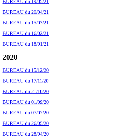
BUREAU du 19/05/21
BUREAU du 20/04/21
BUREAU du 15/03/21
BUREAU du 16/02/21
BUREAU du 18/01/21
2020
BUREAU du 15/12/20
BUREAU du 17/11/20
BUREAU du 21/10/20
BUREAU du 01/09/20
BUREAU du 07/07/20
BUREAU du 26/05/20
BUREAU du 28/04/20