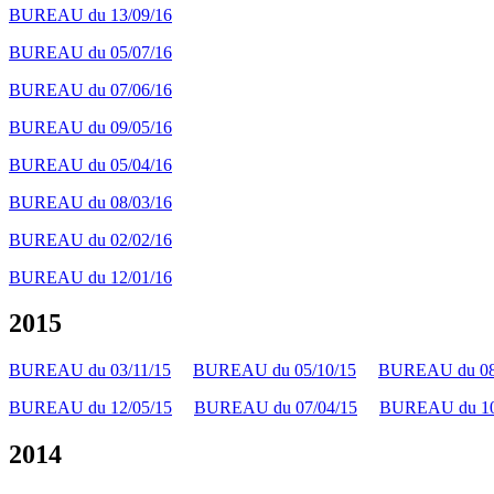
BUREAU du 13/09/16
BUREAU du 05/07/16
BUREAU du 07/06/16
BUREAU du 09/05/16
BUREAU du 05/04/16
BUREAU du 08/03/16
BUREAU du 02/02/16
BUREAU du 12/01/16
2015
BUREAU du 03/11/15
BUREAU du 05/10/15
BUREAU du 08
BUREAU du 12/05/15
BUREAU du 07/04/15
BUREAU du 10
2014