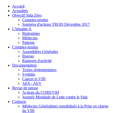
précédente
précédent
suivante
suivant
Accueil
Actualités
Objectif Sida Zéro
Comptes-rendus
Journées d'actions TROD Décembre 2017
L'hépatite A
Biologistes
Médecins
Patients
Comptes-rendus
Assemblées Générales
Bureau
Rapports d'activité
Documentation
Textes règlementaires
Syphilis
Cancer et VIH
AES - AEV
Revue de presse
Actions du COREVIH
Journée Mondiale de Lutte contre le Sida
Contacts
Médecins Généralistes sensibilisés à la Prise en charge
du VIH