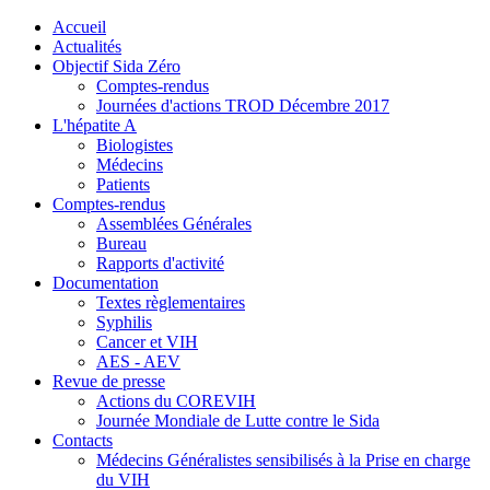
précédente
précédent
suivante
suivant
Accueil
Actualités
Objectif Sida Zéro
Comptes-rendus
Journées d'actions TROD Décembre 2017
L'hépatite A
Biologistes
Médecins
Patients
Comptes-rendus
Assemblées Générales
Bureau
Rapports d'activité
Documentation
Textes règlementaires
Syphilis
Cancer et VIH
AES - AEV
Revue de presse
Actions du COREVIH
Journée Mondiale de Lutte contre le Sida
Contacts
Médecins Généralistes sensibilisés à la Prise en charge
du VIH