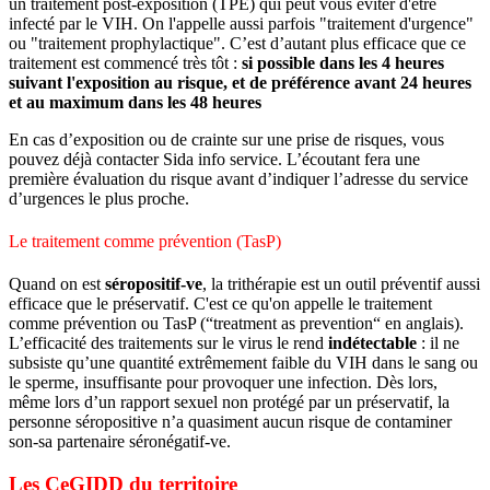
un traitement post-exposition (TPE) qui peut vous éviter d'être
infecté par le VIH. On l'appelle aussi parfois "traitement d'urgence"
ou "traitement prophylactique". C’est d’autant plus efficace que ce
traitement est commencé très tôt :
si possible dans les 4 heures
suivant l'exposition au risque, et de préférence avant 24 heures
et au maximum dans les 48 heures
En cas d’exposition ou de crainte sur une prise de risques, vous
pouvez déjà contacter Sida info service. L’écoutant fera une
première évaluation du risque avant d’indiquer l’adresse du service
d’urgences le plus proche.
Le traitement comme prévention (TasP)
Quand on est
séropositif-ve
, la trithérapie est un outil préventif aussi
efficace que le préservatif. C'est ce qu'on appelle le traitement
comme prévention ou TasP (“treatment as prevention“ en anglais).
L’efficacité des traitements sur le virus le rend
indétectable
: il ne
subsiste qu’une quantité extrêmement faible du VIH dans le sang ou
le sperme, insuffisante pour provoquer une infection. Dès lors,
même lors d’un rapport sexuel non protégé par un préservatif, la
personne séropositive n’a quasiment aucun risque de contaminer
son-sa partenaire séronégatif-ve.
Les CeGIDD du territoire