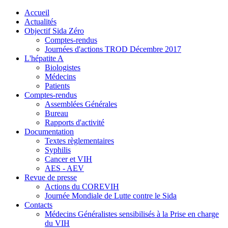
précédente
précédent
suivante
suivant
Accueil
Actualités
Objectif Sida Zéro
Comptes-rendus
Journées d'actions TROD Décembre 2017
L'hépatite A
Biologistes
Médecins
Patients
Comptes-rendus
Assemblées Générales
Bureau
Rapports d'activité
Documentation
Textes règlementaires
Syphilis
Cancer et VIH
AES - AEV
Revue de presse
Actions du COREVIH
Journée Mondiale de Lutte contre le Sida
Contacts
Médecins Généralistes sensibilisés à la Prise en charge
du VIH