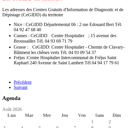
Les adresses des Centres Gratuits d'Information de Diagnostic et de
Dépistage (CeGIDD) du territoire
Nice : CeGIDD Départemental 06 : 2 rue Edouard Beri Tél.
04 92 47 68 40
Cannes : CeGIDD Centre Hospitalier ; 15 avenue des
Broussailles Tél. 04 93 69 71 79
Grasse : CeGIDD: Centre Hospitalier - Chemin de Clavary-
Bâtiment les chênes verts Tél. 04 93 09 54 37
Fréjus :
Centre Hospitalier Intercommunal de Fréjus Saint
Raphael
240 Avenue de Saint Lambert Tél 04 94 17 79 61
Précédent
Suivant
Agenda
Août 2026
Lun
Mar
Mer
Jeu
Ven
Sam
Dim
1
2
3
4
5
6
7
8
9